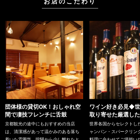
お店のこだわり
団体様の貸切OK！おしゃれ空
ワイン好き必見◆
間で凄技フレンチに舌鼓
取り寄せた厳選した
京都観光の途中にもおすすめの当店
世界各国からセレクトし
は、清潔感があって温かみのある落ち
ャンパン・スパークリン
着いた雰囲気。喧騒から少し離れたと
料理に合わせてご堪能い