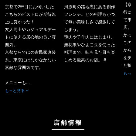
【京都
京都で2軒目にお伺いした
河原町の路地裏にある創作
行に合
こちらのビストロが期待以
フレンチ。どの料理もかつ
て事前
上に良かった！
て無い美味しさで感激して
店。結
友人同士やカジュアルデー
しまう。
かった
トに使える居心地の良い雰
鴨肉や子羊肉にはじまり、
この日
囲気。
無花果やひよこ豆を使った
からメ
京都ならではの古民家改装
料理まで、味も見た目も楽
をチョ
系。東京にはなかなかない
しめる最高のお店。 #
た鴨肉
素敵な雰囲気です。
もっと
メニューも...
もっと見る
店舗情報